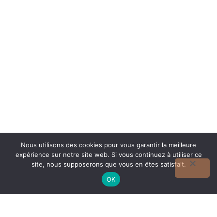
Nous utilisons des cookies pour vous garantir la meilleure
expérience sur notre site web. Si vous continuez à utiliser ce
site, nous supposerons que vous en êtes satisfait.
Votre Caricature
OK
Dès 15 €
croquez la vie