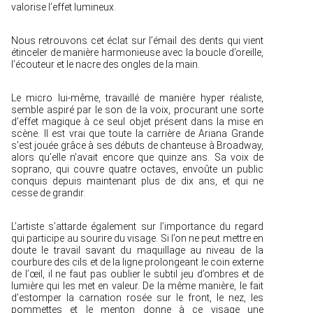
valorise l’effet lumineux.
Nous retrouvons cet éclat sur l’émail des dents qui vient
étinceler de manière harmonieuse avec la boucle d’oreille,
l’écouteur et le nacre des ongles de la main.
Le micro lui-même, travaillé de manière hyper réaliste,
semble aspiré par le son de la voix, procurant une sorte
d’effet magique à ce seul objet présent dans la mise en
scène. Il est vrai que toute la carrière de Ariana Grande
s’est jouée grâce à ses débuts de chanteuse à Broadway,
alors qu’elle n’avait encore que quinze ans. Sa voix de
soprano, qui couvre quatre octaves, envoûte un public
conquis depuis maintenant plus de dix ans, et qui ne
cesse de grandir.
L’artiste s’attarde également sur l’importance du regard
qui participe au sourire du visage. Si l’on ne peut mettre en
doute le travail savant du maquillage au niveau de la
courbure des cils et de la ligne prolongeant le coin externe
de l’œil, il ne faut pas oublier le subtil jeu d’ombres et de
lumière qui les met en valeur. De la même manière, le fait
d’estomper la carnation rosée sur le front, le nez, les
pommettes et le menton donne à ce visage une