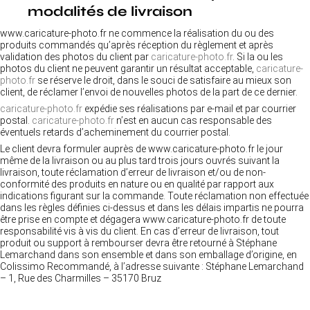
modalités de livraison
www.caricature-photo.fr ne commence la réalisation du ou des
produits commandés qu’après réception du règlement et après
validation des photos du client par
caricature-photo.fr
. Si la ou les
photos du client ne peuvent garantir un résultat acceptable,
caricature-
photo.fr
se réserve le droit, dans le souci de satisfaire au mieux son
client, de réclamer l’envoi de nouvelles photos de la part de ce dernier.
caricature-photo.fr
expédie ses réalisations par e-mail et par courrier
postal.
caricature-photo.fr
n’est en aucun cas responsable des
éventuels retards d’acheminement du courrier postal.
Le client devra formuler auprès de www.caricature-photo.fr le jour
même de la livraison ou au plus tard trois jours ouvrés suivant la
livraison, toute réclamation d’erreur de livraison et/ou de non-
conformité des produits en nature ou en qualité par rapport aux
indications figurant sur la commande. Toute réclamation non effectuée
dans les règles définies ci-dessus et dans les délais impartis ne pourra
être prise en compte et dégagera www.caricature-photo.fr de toute
responsabilité vis à vis du client. En cas d’erreur de livraison, tout
produit ou support à rembourser devra être retourné à Stéphane
Lemarchand dans son ensemble et dans son emballage d’origine, en
Colissimo Recommandé, à l’adresse suivante : Stéphane Lemarchand
– 1, Rue des Charmilles – 35170 Bruz