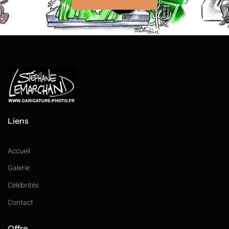
Liens
Accueil
Galerie
Célébrités
Contact
Offre