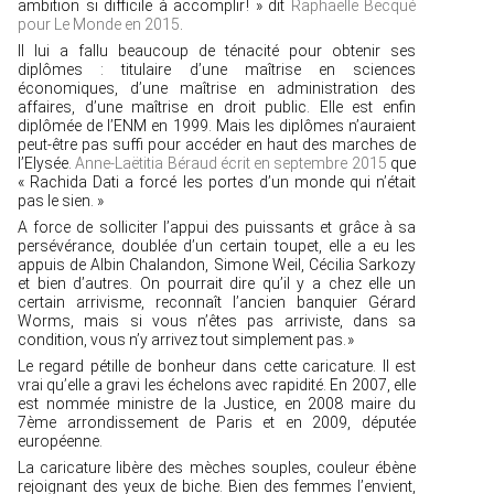
ambition si difficile à accomplir ! » dit
Raphaëlle Becqué
pour Le Monde en 2015
.
Il lui a fallu beaucoup de ténacité pour obtenir ses
diplômes : titulaire d’une maîtrise en sciences
économiques, d’une maîtrise en administration des
affaires, d’une maîtrise en droit public. Elle est enfin
diplômée de l’ENM en 1999. Mais les diplômes n’auraient
peut-être pas suffi pour accéder en haut des marches de
l’Elysée.
Anne-Laëtitia Béraud écrit en septembre 2015
que
« Rachida Dati a forcé les portes d’un monde qui n’était
pas le sien. »
A force de solliciter l’appui des puissants et grâce à sa
persévérance, doublée d’un certain toupet, elle a eu les
appuis de Albin Chalandon, Simone Weil, Cécilia Sarkozy
et bien d’autres. On pourrait dire qu’il y a chez elle un
certain arrivisme, reconnaît l’ancien banquier Gérard
Worms, mais si vous n’êtes pas arriviste, dans sa
condition, vous n’y arrivez tout simplement pas. »
Le regard pétille de bonheur dans cette caricature. Il est
vrai qu’elle a gravi les échelons avec rapidité. En 2007, elle
est nommée ministre de la Justice, en 2008 maire du
7ème arrondissement de Paris et en 2009, députée
européenne.
La caricature libère des mèches souples, couleur ébène
rejoignant des yeux de biche. Bien des femmes l’envient,