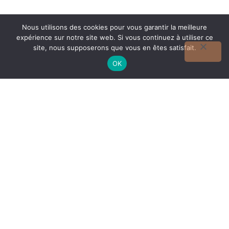
Nous utilisons des cookies pour vous garantir la meilleure
expérience sur notre site web. Si vous continuez à utiliser ce
site, nous supposerons que vous en êtes satisfait.
Votre Caricature
OK
Dès 15 €
croquez la vie
COMMANDER