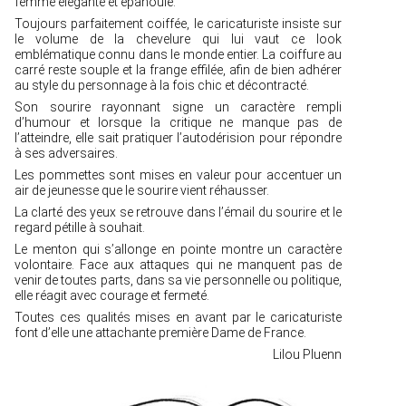
femme élégante et épanouie.
Toujours parfaitement coiffée, le caricaturiste insiste sur
le volume de la chevelure qui lui vaut ce look
emblématique connu dans le monde entier. La coiffure au
carré reste souple et la frange effilée, afin de bien adhérer
au style du personnage à la fois chic et décontracté.
Son sourire rayonnant signe un caractère rempli
d’humour et lorsque la critique ne manque pas de
l’atteindre, elle sait pratiquer l’autodérision pour répondre
à ses adversaires.
Les pommettes sont mises en valeur pour accentuer un
air de jeunesse que le sourire vient réhausser.
La clarté des yeux se retrouve dans l’émail du sourire et le
regard pétille à souhait.
Le menton qui s’allonge en pointe montre un caractère
volontaire. Face aux attaques qui ne manquent pas de
venir de toutes parts, dans sa vie personnelle ou politique,
elle réagit avec courage et fermeté.
Toutes ces qualités mises en avant par le caricaturiste
font d’elle une attachante première Dame de France.
Lilou Pluenn